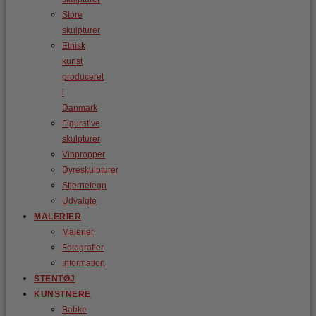
Store
skulpturer
Etnisk
kunst
produceret
i
Danmark
Figurative
skulpturer
Vinpropper
Dyreskulpturer
Stjernetegn
Udvalgte
MALERIER
Malerier
Fotografier
Information
STENTØJ
KUNSTNERE
Babke