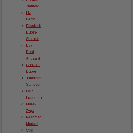
Zielinski
Liz
Berry
Elisabeth
Dupin-
Sjöstedt
Eva
Dahl
Angaard
Gonzalo
Duport
Johannes
Sampson
Lars
Lundgren
Marek
Zyga
Pezhman
Madani
Stiig