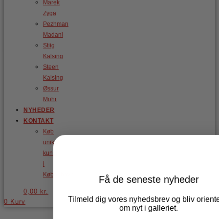
Marek
Zyga
Pezhman
Madani
Stiig
Kalsing
Steen
Kalsing
Øssur
Mohr
NYHEDER
KONTAKT
Køb
unik
kunst
i
København
Få de seneste nyheder
0,00
kr.
Tilmeld dig vores nyhedsbrev og bliv oriente
0
Kurv
om nyt i galleriet.