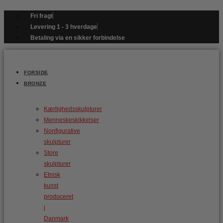
Gå
til
Fri fragt
indholdet
Levering 1 - 3 hverdage
Betaling via en sikker forbindelse
FORSIDE
BRONZE
Kærlighedsskulpturer
Menneskeskikkelser
Nonfigurative
skulpturer
Store
skulpturer
Etnisk
kunst
produceret
i
Danmark