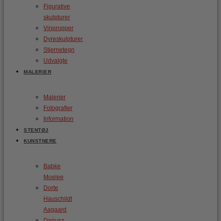
Figurative
skulpturer
Vinpropper
Dyreskulpturer
Stjernetegn
Udvalgte
MALERIER
Malerier
Fotografier
Information
STENTØJ
KUNSTNERE
Babke
Moelee
Dorte
Hauschildt
Aagaard
Dariusz