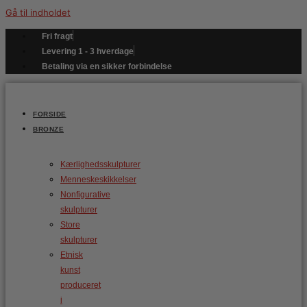
Gå til indholdet
Fri fragt
Levering 1 - 3 hverdage
Betaling via en sikker forbindelse
FORSIDE
BRONZE
Kærlighedsskulpturer
Menneskeskikkelser
Nonfigurative
skulpturer
Store
skulpturer
Etnisk
kunst
produceret
i