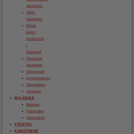
skulpturer
Store
skulpturer
Etnisk
kunst
produceret
i
Danmark
Figurative
skulpturer
Vinpropper
Dyreskulpturer
Stjernetegn
Udvalgte
MALERIER
Malerier
Fotografier
Information
STENTØJ
KUNSTNERE