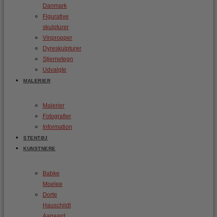
Danmark
Figurative
skulpturer
Vinpropper
Dyreskulpturer
Stjernetegn
Udvalgte
MALERIER
Malerier
Fotografier
Information
STENTØJ
KUNSTNERE
Babke
Moelee
Dorte
Hauschildt
Aagaard