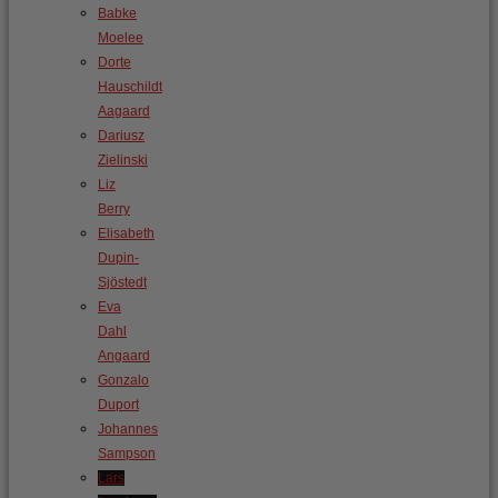
Babke
Moelee
Dorte
Hauschildt
Aagaard
Dariusz
Zielinski
Liz
Berry
Elisabeth
Dupin-
Sjöstedt
Eva
Dahl
Angaard
Gonzalo
Duport
Johannes
Sampson
Lars