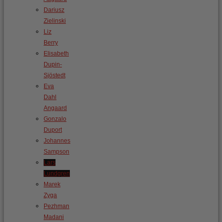
Dariusz
Zielinski
Liz
Berry
Elisabeth
Dupin-
Sjöstedt
Eva
Dahl
Angaard
Gonzalo
Duport
Johannes
Sampson
Lars
Lundgren
Marek
Zyga
Pezhman
Madani