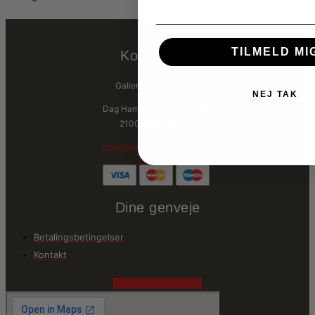
TILMELD MI
Kontaktinfo
Galleri Nina Sampson
NEJ TAK
Dag Hammarkjölds Allé 42B
2100 København Ø
info@gallerininasampson.dk
28122859
Dine genveje
Betalingsbetingelser
Kontakt
Facebook
Instagram