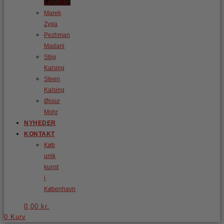
Lundgren
Marek
Zyga
Pezhman
Madani
Stiig
Kalsing
Steen
Kalsing
Øssur
Mohr
NYHEDER
KONTAKT
Køb
unik
kunst
i
København
0,00
kr.
0
Kurv