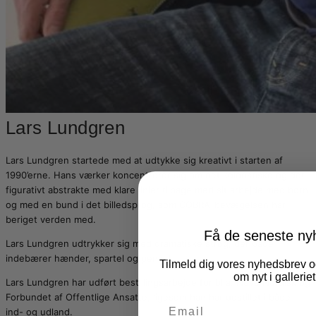
Lars Lundgren
Lars Lundgren startede med at udtykke sig kreativt i starten af
1990’erne. Hans værker koncentrerer sig om det koloristiske og det
figurativt abstrakte med klare linier tilbage med sit arbejde med børn
og med en bund i det billedsprog, som COBRA-bevægelsen har
beriget verden med.
Få de seneste ny
Lars Lundgren udtrykker sig med dramatiske strøg, der både
indebærer hænder, spartel og pensel.
Tilmeld dig vores nyhedsbrev og
om nyt i galleriet
Lars Lundgren har udført bestillingsarbejde for bl.a. Novo Nordisk og
Forbundet af Offentlige Ansatte, ligesom han har udstillet i både
ind- og udland.