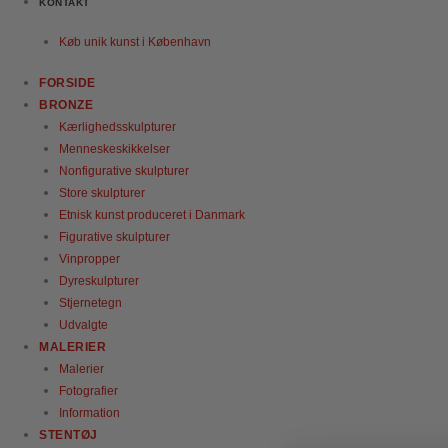
KONTAKT
Køb unik kunst i København
FORSIDE
BRONZE
Kærlighedsskulpturer
Menneskeskikkelser
Nonfigurative skulpturer
Store skulpturer
Etnisk kunst produceret i Danmark
Figurative skulpturer
Vinpropper
Dyreskulpturer
Stjernetegn
Udvalgte
MALERIER
Malerier
Fotografier
Information
STENTØJ