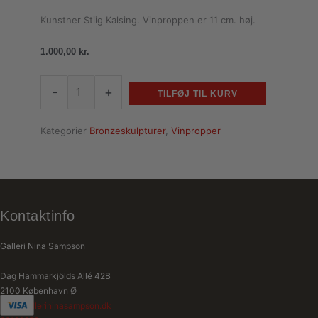
Kunstner Stiig Kalsing. Vinproppen er 11 cm. høj.
1.000,00
kr.
-
+
TILFØJ TIL KURV
Kategorier
Bronzeskulpturer
,
Vinpropper
Kontaktinfo
Galleri Nina Sampson
Dag Hammarkjölds Allé 42B
2100 København Ø
info@gallerininasampson.dk