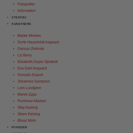
Fotografier
Information
STENTØJ
KUNSTNERE
Babke Moelee
Dorte Hauschildt Aagaard
Dariusz Zielinski
Liz Berry
Elisabeth Dupin-Sjöstedt
Eva Dahl Angaard
Gonzalo Duport
Johannes Sampson
Lars Lundgren
Marek Zyga
Pezhman Madani
Stiig Kalsing
Steen Kalsing
Øssur Mohr
NYHEDER