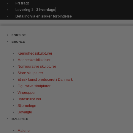
Gå
Vinprop
Fri fragt
til
-
Levering 1 - 3 hverdage
indholdet
Golfspiller
Betaling via en sikker forbindelse
-
Driveren
antal
FORSIDE
BRONZE
Kærlighedsskulpturer
Menneskeskikkelser
Nonfigurative skulpturer
Store skulpturer
Etnisk kunst produceret i Danmark
Figurative skulpturer
Vinpropper
Dyreskulpturer
Stjernetegn
Udvalgte
MALERIER
Malerier