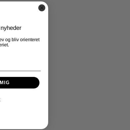
 nyheder
v og bliv orienteret
riet.
MIG
K