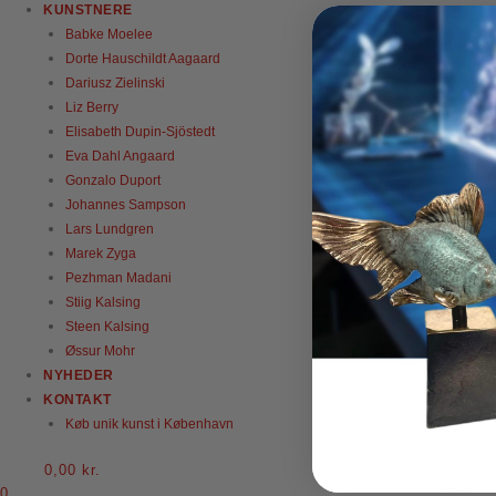
KUNSTNERE
Babke Moelee
Dorte Hauschildt Aagaard
Dariusz Zielinski
Liz Berry
Elisabeth Dupin-Sjöstedt
Eva Dahl Angaard
Gonzalo Duport
Johannes Sampson
Lars Lundgren
Marek Zyga
Pezhman Madani
Stiig Kalsing
Steen Kalsing
Øssur Mohr
NYHEDER
KONTAKT
Køb unik kunst i København
0,00
kr.
0