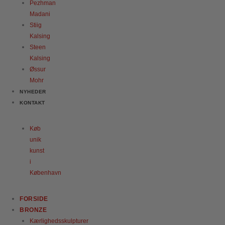
Pezhman
Madani
Stiig
Kalsing
Steen
Kalsing
Øssur
Mohr
NYHEDER
KONTAKT
Køb
unik
kunst
i
København
FORSIDE
BRONZE
Kærlighedsskulpturer