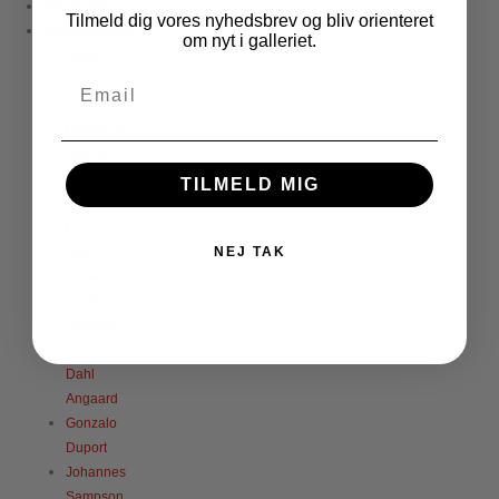
STENTØJ
Tilmeld dig vores nyhedsbrev og bliv orienteret
KUNSTNERE
om nyt i galleriet.
Babke
Moelee
Dorte
Hauschildt
Aagaard
Dariusz
TILMELD MIG
Zielinski
Liz
Berry
NEJ TAK
Elisabeth
Dupin-
Sjöstedt
Eva
Dahl
Angaard
Gonzalo
Duport
Johannes
Sampson