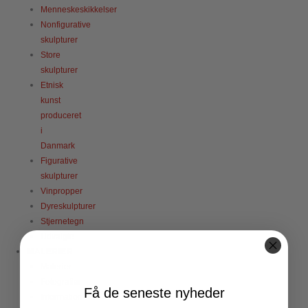
Menneskeskikkelser
Nonfigurative
skulpturer
Store
skulpturer
Etnisk
kunst
produceret
i
Danmark
Figurative
skulpturer
Vinpropper
Dyreskulpturer
Stjernetegn
Udvalgte
MALERIER
Malerier
Fotografier
Få de seneste nyheder
Information