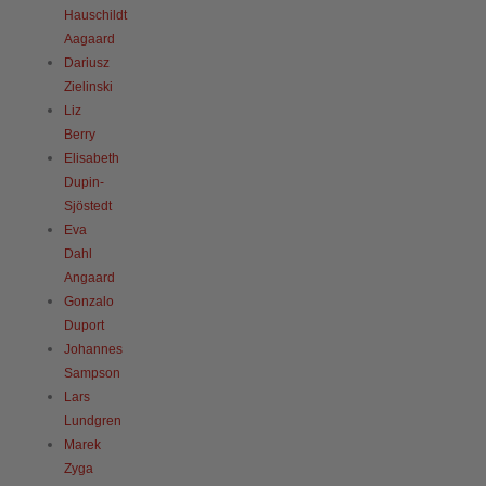
Hauschildt
Aagaard
Dariusz
Zielinski
Liz
Berry
Elisabeth
Dupin-
Sjöstedt
Eva
Dahl
Angaard
Gonzalo
Duport
Johannes
Sampson
Lars
Lundgren
Marek
Zyga