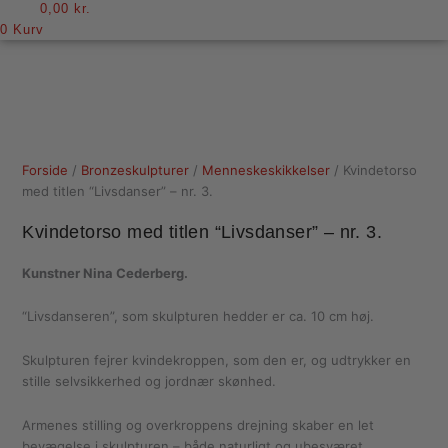
0,00
kr.
0
Kurv
Forside
/
Bronzeskulpturer
/
Menneskeskikkelser
/ Kvindetorso
med titlen “Livsdanser” – nr. 3.
Kvindetorso med titlen “Livsdanser” – nr. 3.
Kunstner Nina Cederberg.
“Livsdanseren”, som skulpturen hedder er ca. 10 cm høj.
Skulpturen fejrer kvindekroppen, som den er, og udtrykker en
stille selvsikkerhed og jordnær skønhed.
Armenes stilling og overkroppens drejning skaber en let
bevægelse i skulpturen – både naturligt og ubesværet.