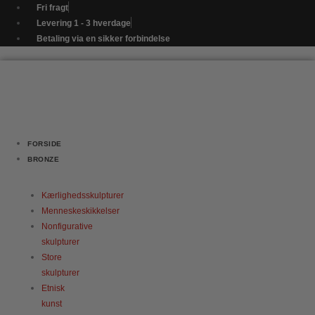
Gå
Kvindetorso
Fri fragt
til
med
Levering 1 - 3 hverdage
indholdet
titlen
Betaling via en sikker forbindelse
"Livsdanser"
-
nr.
3.
antal
FORSIDE
BRONZE
Kærlighedsskulpturer
Menneskeskikkelser
Nonfigurative
skulpturer
Store
skulpturer
Etnisk
kunst