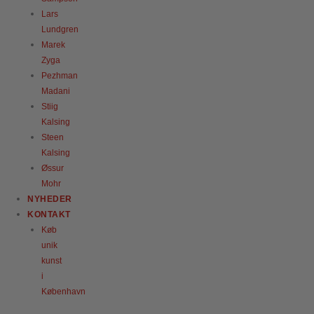
Lars
Lundgren
Marek
Zyga
Pezhman
Madani
Stiig
Kalsing
Steen
Kalsing
Øssur
Mohr
NYHEDER
KONTAKT
Køb
unik
kunst
i
København