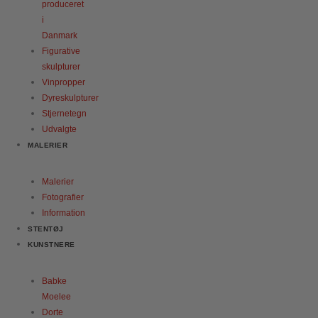
produceret
i
Danmark
Figurative
skulpturer
Vinpropper
Dyreskulpturer
Stjernetegn
Udvalgte
MALERIER
Malerier
Fotografier
Information
STENTØJ
KUNSTNERE
Babke
Moelee
Dorte