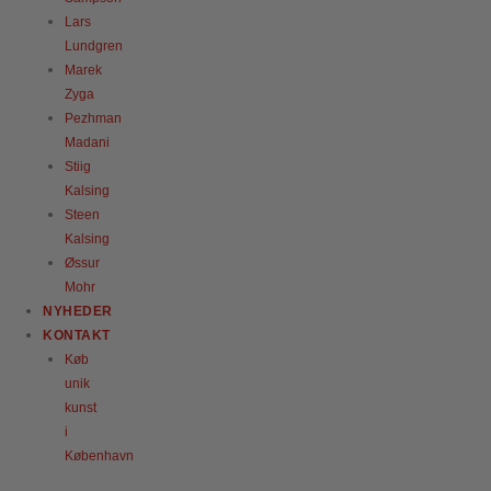
Lars
Lundgren
Marek
Zyga
Pezhman
Madani
Stiig
Kalsing
Steen
Kalsing
Øssur
Mohr
NYHEDER
KONTAKT
Køb
unik
kunst
i
København