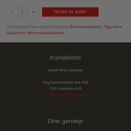
-
+
TILFØJ TIL KURV
Varenummer
Ikke mulig
Kategorier
Bronzeskulpturer
,
Figurative
skulpturer
,
Menneskeskikkelser
Kontaktinfo
Galleri Nina Sampson
Dag Hammarkjölds Allé 42B
2100 København Ø
info@gallerininasampson.dk
28122859
Dine genveje