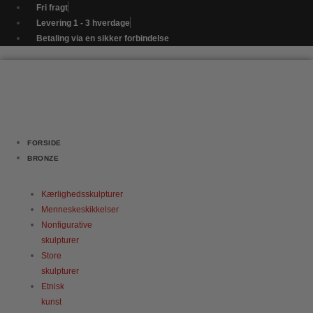
Gå
Kvindetorso
Fri fragt
til
med
Levering 1 - 3 hverdage
indholdet
titlen
Betaling via en sikker forbindelse
"Livsdanser"
-
nr.
1.
antal
FORSIDE
BRONZE
Kærlighedsskulpturer
Menneskeskikkelser
Nonfigurative
skulpturer
Store
skulpturer
Etnisk
kunst