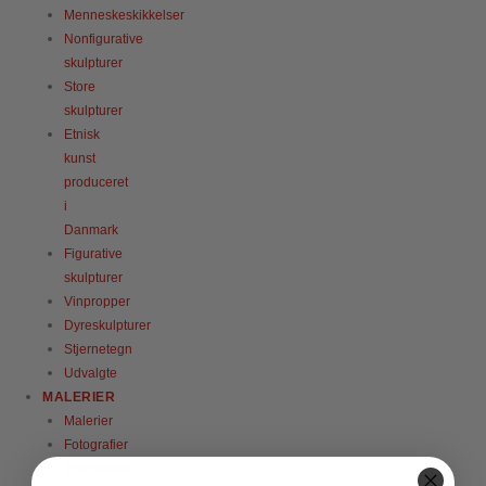
Menneskeskikkelser
Nonfigurative
skulpturer
Store
skulpturer
Etnisk
kunst
produceret
i
Danmark
Figurative
skulpturer
Vinpropper
Dyreskulpturer
Stjernetegn
Udvalgte
MALERIER
Malerier
Fotografier
Information