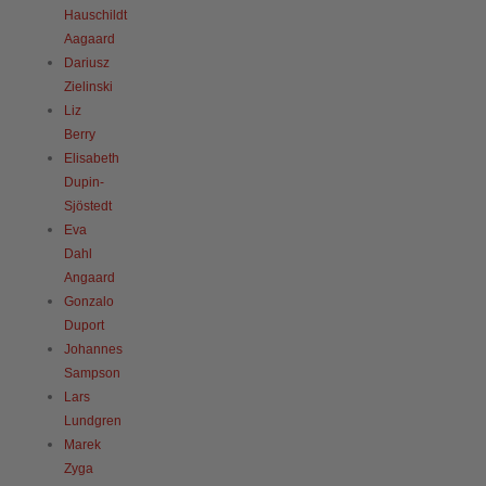
Hauschildt
Aagaard
Dariusz
Zielinski
Liz
Berry
Elisabeth
Dupin-
Sjöstedt
Eva
Dahl
Angaard
Gonzalo
Duport
Johannes
Sampson
Lars
Lundgren
Marek
Zyga