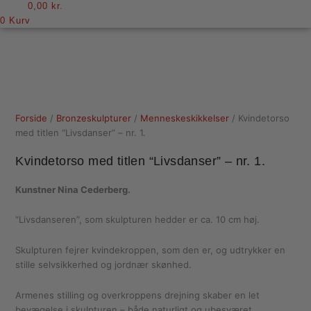
0,00
kr.
0
Kurv
Forside
/
Bronzeskulpturer
/
Menneskeskikkelser
/ Kvindetorso
med titlen “Livsdanser” – nr. 1.
Kvindetorso med titlen “Livsdanser” – nr. 1.
Kunstner Nina Cederberg.
“Livsdanseren”, som skulpturen hedder er ca. 10 cm høj.
Skulpturen fejrer kvindekroppen, som den er, og udtrykker en
stille selvsikkerhed og jordnær skønhed.
Armenes stilling og overkroppens drejning skaber en let
bevægelse i skulpturen – både naturligt og ubesværet.