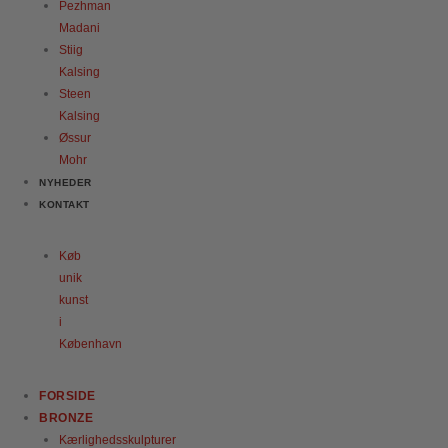
Pezhman
Madani
Stiig
Kalsing
Steen
Kalsing
Øssur
Mohr
NYHEDER
KONTAKT
Køb
unik
kunst
i
København
FORSIDE
BRONZE
Kærlighedsskulpturer