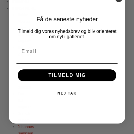
STENTØJ
KUNSTNERE
Babke
Få de seneste nyheder
Moelee
Dorte
Tilmeld dig vores nyhedsbrev og bliv orienteret
Hauschildt
om nyt i galleriet.
Aagaard
Dariusz
Zielinski
Liz
Berry
Elisabeth
TILMELD MIG
Dupin-
Sjöstedt
NEJ TAK
Eva
Dahl
Angaard
Gonzalo
Duport
Johannes
Sampson