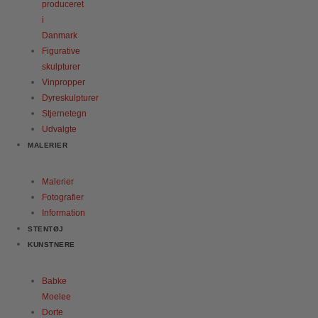
produceret
i
Danmark
Figurative
skulpturer
Vinpropper
Dyreskulpturer
Stjernetegn
Udvalgte
MALERIER
Malerier
Fotografier
Information
STENTØJ
KUNSTNERE
Babke
Moelee
Dorte