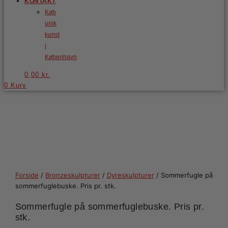
KONTAKT
Køb
unik
kunst
i
København
0,00
kr.
0
Kurv
Forside
/
Bronzeskulpturer
/
Dyreskulpturer
/ Sommerfugle på
sommerfuglebuske. Pris pr. stk.
Sommerfugle på sommerfuglebuske. Pris pr.
stk.