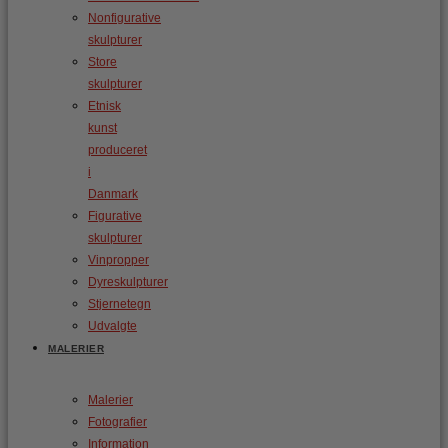
Nonfigurative
skulpturer
Store
skulpturer
Etnisk
kunst
produceret
i
Danmark
Figurative
skulpturer
Vinpropper
Dyreskulpturer
Stjernetegn
Udvalgte
MALERIER
Malerier
Fotografier
Information