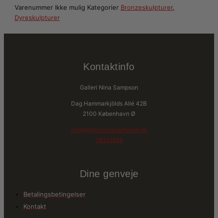
Varenummer
Ikke mulig
Kategorier
Bronzeskulpturer
,
Dyreskulpturer
Kontaktinfo
Galleri Nina Sampson
Dag Hammarkjölds Allé 42B
2100 København Ø
info@gallerininasampson.dk
28122859
Dine genveje
Betalingsbetingelser
Kontakt