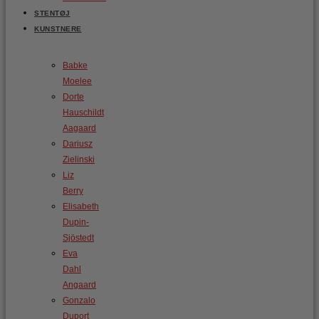
STENTØJ
KUNSTNERE
Babke
Moelee
Dorte
Hauschildt
Aagaard
Dariusz
Zielinski
Liz
Berry
Elisabeth
Dupin-
Sjöstedt
Eva
Dahl
Angaard
Gonzalo
Duport