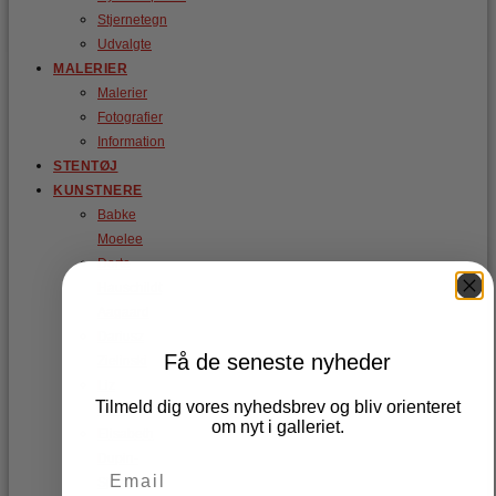
Stjernetegn
Udvalgte
MALERIER
Malerier
Fotografier
Information
STENTØJ
KUNSTNERE
Babke
Moelee
Dorte
Hauschildt
Aagaard
Dariusz
Få de seneste nyheder
Zielinski
Liz
Tilmeld dig vores nyhedsbrev og bliv orienteret
Berry
om nyt i galleriet.
Elisabeth
Dupin-
Sjöstedt