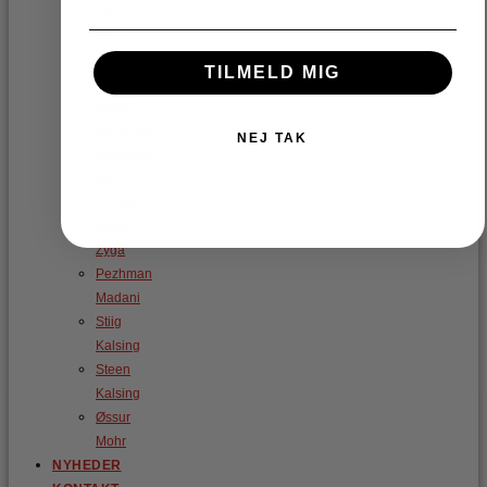
Eva
Dahl
Angaard
TILMELD MIG
Gonzalo
Duport
Johannes
NEJ TAK
Sampson
Lars
Lundgren
Marek
Zyga
Pezhman
Madani
Stiig
Kalsing
Steen
Kalsing
Øssur
Mohr
NYHEDER