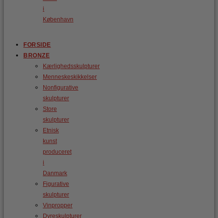
i
København
FORSIDE
BRONZE
Kærlighedsskulpturer
Menneskeskikkelser
Nonfigurative
skulpturer
Store
skulpturer
Etnisk
kunst
produceret
i
Danmark
Figurative
skulpturer
Vinpropper
Dyreskulpturer