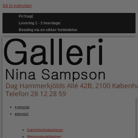
Gå til indholdet
Fri fragt
Levering 1 - 3 hverdage
Betaling via en sikker forbindelse
FORSIDE
BRONZE
Kærlighedsskulpturer
Menneskeskikkelser