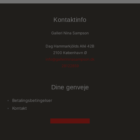
Kontaktinfo
Galleri Nina Sampson
Dag Hammarkjölds Allé 42B
2100 København Ø
info@gallerininasampson.dk
28122859
Dine genveje
Betalingsbetingelser
Kontakt
Facebook
Instagram