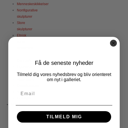
Menneskeskikkelser
Nonfigurative
skulpturer
Store
skulpturer
Etnisk
kunst
produceret
i
Danmark
Få de seneste nyheder
Figurative
skulpturer
Tilmeld dig vores nyhedsbrev og bliv orienteret
om nyt i galleriet.
Vinpropper
Dyreskulpturer
Stjernetegn
Udvalgte
MALERIER
Malerier
TILMELD MIG
Fotografier
Information