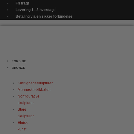
Gå
Næsehorn
Fri fragt
til
antal
Levering 1 - 3 hverdage
indholdet
Betaling via en sikker forbindelse
FORSIDE
BRONZE
Kærlighedsskulpturer
Menneskeskikkelser
Nonfigurative
skulpturer
Store
skulpturer
Etnisk
kunst