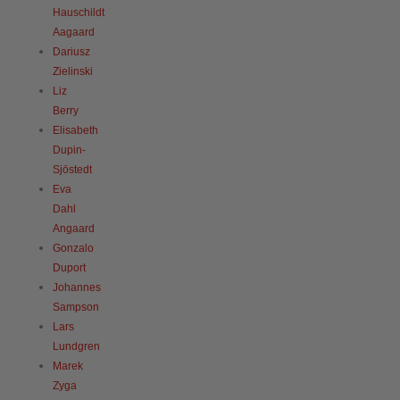
Hauschildt
Aagaard
Dariusz
Zielinski
Liz
Berry
Elisabeth
Dupin-
Sjöstedt
Eva
Dahl
Angaard
Gonzalo
Duport
Johannes
Sampson
Lars
Lundgren
Marek
Zyga