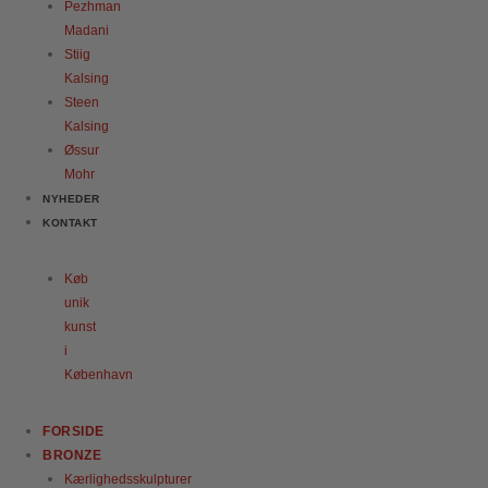
Pezhman
Madani
Stiig
Kalsing
Steen
Kalsing
Øssur
Mohr
NYHEDER
KONTAKT
Køb
unik
kunst
i
København
FORSIDE
BRONZE
Kærlighedsskulpturer