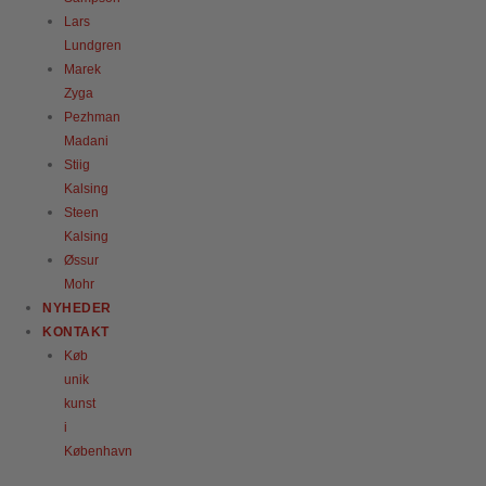
Lars
Lundgren
Marek
Zyga
Pezhman
Madani
Stiig
Kalsing
Steen
Kalsing
Øssur
Mohr
NYHEDER
KONTAKT
Køb
unik
kunst
i
København