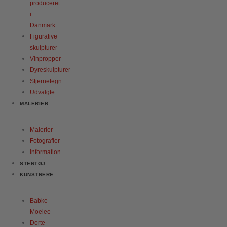
produceret
i
Danmark
Figurative
skulpturer
Vinpropper
Dyreskulpturer
Stjernetegn
Udvalgte
MALERIER
Malerier
Fotografier
Information
STENTØJ
KUNSTNERE
Babke
Moelee
Dorte