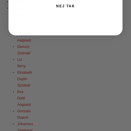
STENTØJ
NEJ TAK
KUNSTNERE
Babke
Moelee
Dorte
Hauschildt
Aagaard
Dariusz
Zielinski
Liz
Berry
Elisabeth
Dupin-
Sjöstedt
Eva
Dahl
Angaard
Gonzalo
Duport
Johannes
Sampson