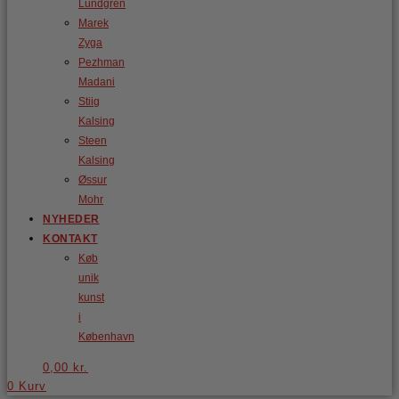
Lundgren
Marek
Zyga
Pezhman
Madani
Stiig
Kalsing
Steen
Kalsing
Øssur
Mohr
NYHEDER
KONTAKT
Køb
unik
kunst
i
København
0,00
kr.
0
Kurv