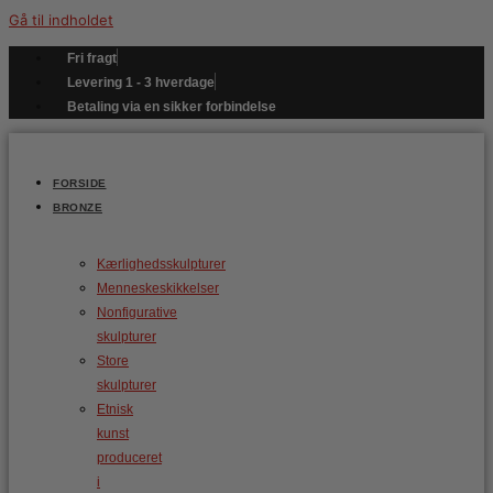
Gå til indholdet
Fri fragt
Levering 1 - 3 hverdage
Betaling via en sikker forbindelse
FORSIDE
BRONZE
Kærlighedsskulpturer
Menneskeskikkelser
Nonfigurative
skulpturer
Store
skulpturer
Etnisk
kunst
produceret
i