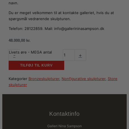
navn.
Du er meget velkommen til at kontakte galleriet, hvis du at
spørgsmål vedrørende skulpturen.
Telefon: 28122859. Mail: info@gallerininasampson.dk
48.000,00
kr.
Livets øre - MEGA antal
-
+
TILFØJ TIL KURV
Kategorier
Bronzeskulpturer
,
Nonfigurative skulpturer
,
Store
skulpturer
Kontaktinfo
Galleri Nina Sampson