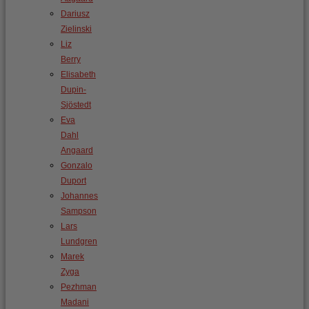
Dariusz
Zielinski
Liz
Berry
Elisabeth
Dupin-
Sjöstedt
Eva
Dahl
Angaard
Gonzalo
Duport
Johannes
Sampson
Lars
Lundgren
Marek
Zyga
Pezhman
Madani