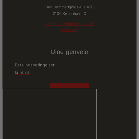
Dag Hammarkjölds Allé 42B
2100 København Ø
info@gallerininasampson.dk
28122859
Dine genveje
Betalingsbetingelser
Kontakt
Facebook
Instagram