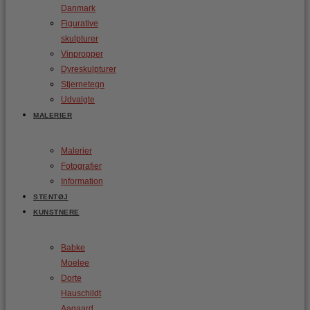
Danmark
Figurative
skulpturer
Vinpropper
Dyreskulpturer
Stjernetegn
Udvalgte
MALERIER
Malerier
Fotografier
Information
STENTØJ
KUNSTNERE
Babke
Moelee
Dorte
Hauschildt
Aagaard