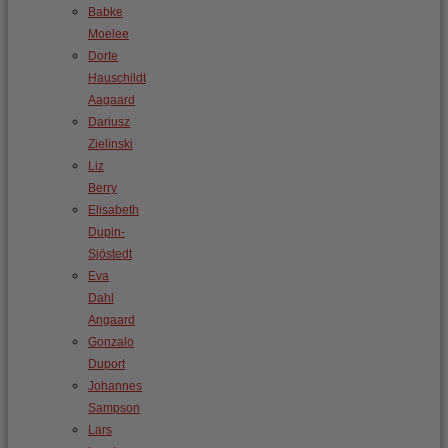
Babke
Moelee
Dorte
Hauschildt
Aagaard
Dariusz
Zielinski
Liz
Berry
Elisabeth
Dupin-
Sjöstedt
Eva
Dahl
Angaard
Gonzalo
Duport
Johannes
Sampson
Lars