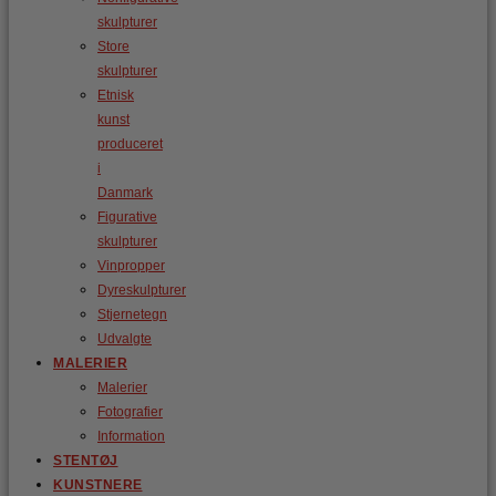
skulpturer
Store
skulpturer
Etnisk
kunst
produceret
i
Danmark
Figurative
skulpturer
Vinpropper
Dyreskulpturer
Stjernetegn
Udvalgte
MALERIER
Malerier
Fotografier
Information
STENTØJ
KUNSTNERE