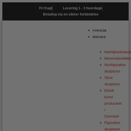
Gå
Fri fragt
Levering 1 - 3 hverdage
til
Betaling via en sikker forbindelse
indholdet
FORSIDE
BRONZE
Kærlighedsskulp
Menneskeskikke
Nonfigurative
skulpturer
Store
skulpturer
Etnisk
kunst
produceret
i
Danmark
Figurative
skulpturer