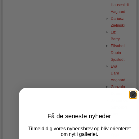
Hauschildt
Aagaard
Dariusz
Zielinski
Liz
Berry
Elisabeth
Dupin-
Sjöstedt
Eva
Dahl
Angaard
Gonzalo
Duport
Johannes
Sampson
Lars
Få de seneste nyheder
Lundgren
Marek
Tilmeld dig vores nyhedsbrev og bliv orienteret
om nyt i galleriet.
Zyga