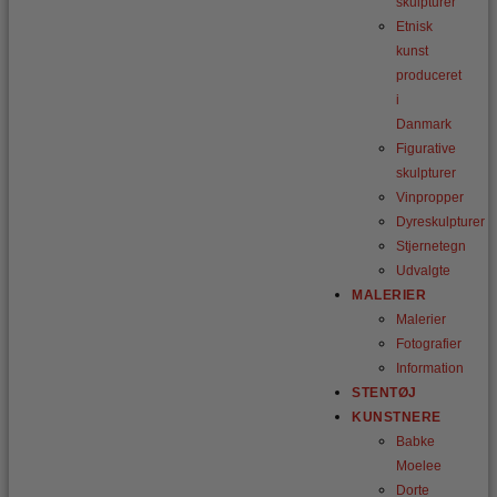
skulpturer
Etnisk
kunst
produceret
i
Danmark
Figurative
skulpturer
Vinpropper
Dyreskulpturer
Stjernetegn
Udvalgte
MALERIER
Malerier
Fotografier
Information
STENTØJ
KUNSTNERE
Babke
Moelee
Dorte