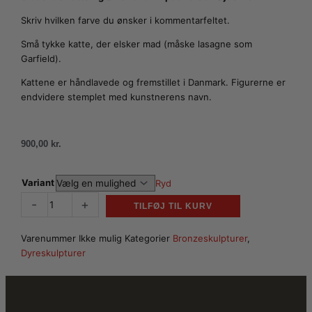
Skriv hvilken farve du ønsker i kommentarfeltet.
Små tykke katte, der elsker mad (måske lasagne som
Garfield).
Kattene er håndlavede og fremstillet i Danmark. Figurerne er
endvidere stemplet med kunstnerens navn.
900,00
kr.
Siddende
Variant
Ryd
katte
-
+
TILFØJ TIL KURV
antal
Varenummer
Ikke mulig
Kategorier
Bronzeskulpturer
,
Dyreskulpturer