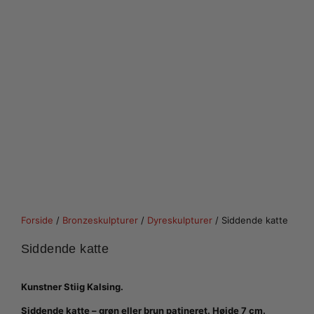
Forside
/
Bronzeskulpturer
/
Dyreskulpturer
/ Siddende katte
Siddende katte
Kunstner Stiig Kalsing.
Siddende katte – grøn eller brun patineret. Højde 7 cm.