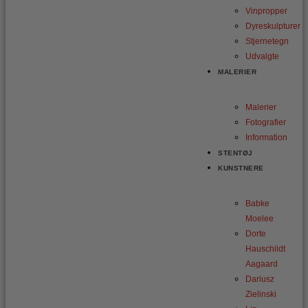
Vinpropper
Dyreskulpturer
Stjernetegn
Udvalgte
MALERIER
Malerier
Fotografier
Information
STENTØJ
KUNSTNERE
Babke
Moelee
Dorte
Hauschildt
Aagaard
Dariusz
Zielinski