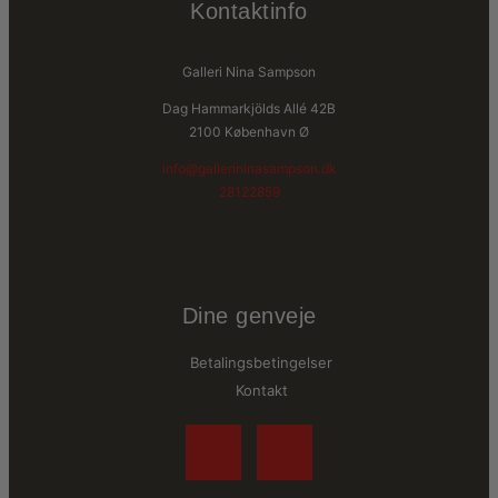
Kontaktinfo
Galleri Nina Sampson
Dag Hammarkjölds Allé 42B
2100 København Ø
info@gallerininasampson.dk
28122859
Dine genveje
Betalingsbetingelser
Kontakt
F
I