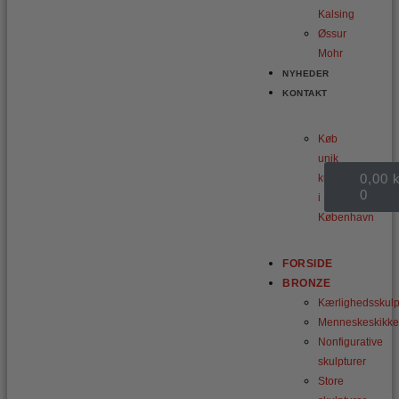
Kalsing
Øssur
Mohr
NYHEDER
KONTAKT
Køb
unik
Kurv
0,00
k
kunst
0
i
København
FORSIDE
BRONZE
Kærlighedsskulp
Menneskeskikke
Nonfigurative
skulpturer
Store