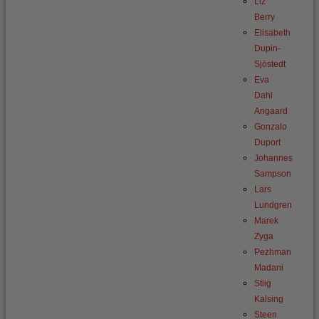
Liz
Berry
Elisabeth
Dupin-
Sjöstedt
Eva
Dahl
Angaard
Gonzalo
Duport
Johannes
Sampson
Lars
Lundgren
Marek
Zyga
Pezhman
Madani
Stiig
Kalsing
Steen