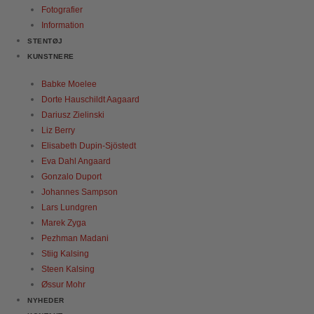
Fotografier
Information
STENTØJ
KUNSTNERE
Babke Moelee
Dorte Hauschildt Aagaard
Dariusz Zielinski
Liz Berry
Elisabeth Dupin-Sjöstedt
Eva Dahl Angaard
Gonzalo Duport
Johannes Sampson
Lars Lundgren
Marek Zyga
Pezhman Madani
Stiig Kalsing
Steen Kalsing
Øssur Mohr
NYHEDER