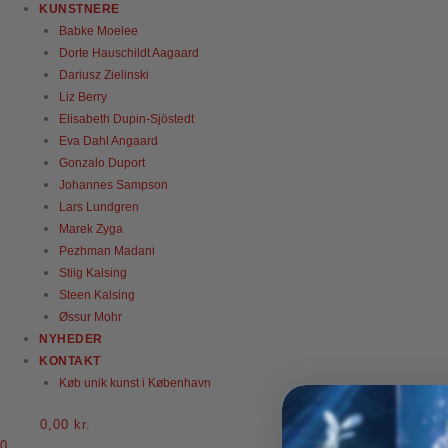
KUNSTNERE
Babke Moelee
Dorte Hauschildt Aagaard
Dariusz Zielinski
Liz Berry
Elisabeth Dupin-Sjöstedt
Eva Dahl Angaard
Gonzalo Duport
Johannes Sampson
Lars Lundgren
Marek Zyga
Pezhman Madani
Stiig Kalsing
Steen Kalsing
Øssur Mohr
NYHEDER
KONTAKT
Køb unik kunst i København
0,00
kr.
0