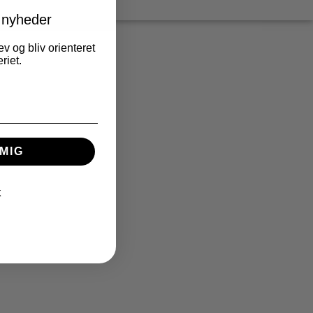
 nyheder
v og bliv orienteret
riet.
MIG
K