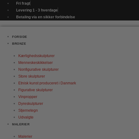
Gå
Hjertepar
Fri fragt
til
antal
Levering 1 - 3 hverdage
indholdet
Betaling via en sikker forbindelse
FORSIDE
BRONZE
Kærlighedsskulpturer
Menneskeskikkelser
Nonfigurative skulpturer
Store skulpturer
Etnisk kunst produceret i Danmark
Figurative skulpturer
Vinpropper
Dyreskulpturer
Stjernetegn
Udvalgte
MALERIER
Malerier