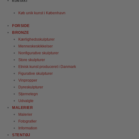
KONTAKT
Køb unik kunst i København
FORSIDE
BRONZE
Kærlighedsskulpturer
Menneskeskikkelser
Nonfigurative skulpturer
Store skulpturer
Etnisk kunst produceret i Danmark
Figurative skulpturer
Vinpropper
Dyreskulpturer
Stjernetegn
Udvalgte
MALERIER
Malerier
Fotografier
Information
STENTØJ