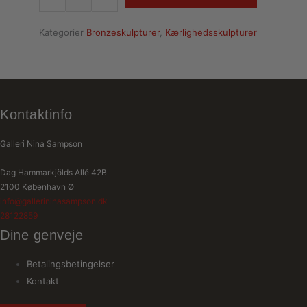
Kategorier
Bronzeskulpturer
,
Kærlighedsskulpturer
Kontaktinfo
Galleri Nina Sampson
Dag Hammarkjölds Allé 42B
2100 København Ø
info@gallerininasampson.dk
28122859
Dine genveje
Betalingsbetingelser
Kontakt