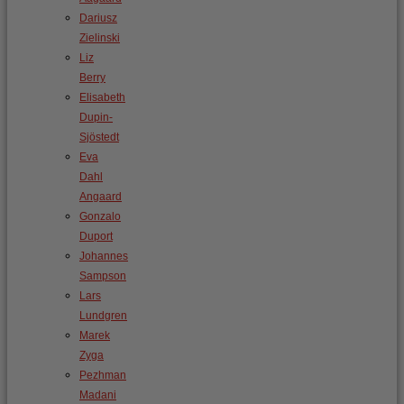
Dariusz
Zielinski
Liz
Berry
Elisabeth
Dupin-
Sjöstedt
Eva
Dahl
Angaard
Gonzalo
Duport
Johannes
Sampson
Lars
Lundgren
Marek
Zyga
Pezhman
Madani