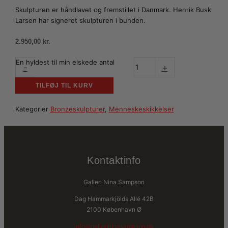
Skulpturen er håndlavet og fremstillet i Danmark. Henrik Busk
Larsen har signeret skulpturen i bunden.
2.950,00
kr.
En hyldest til min elskede antal
-
+
TILFØJ TIL KURV
Kategorier
Bronzeskulpturer
,
Menneskeskikkelser
Kontaktinfo
Galleri Nina Sampson
Dag Hammarkjölds Allé 42B
2100 København Ø
info@gallerininasampson.dk