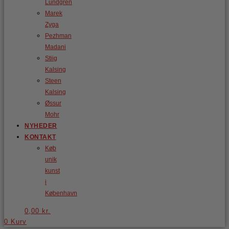
Lundgren
Marek
Zyga
Pezhman
Madani
Stiig
Kalsing
Steen
Kalsing
Øssur
Mohr
NYHEDER
KONTAKT
Køb
unik
kunst
i
København
0,00
kr.
0
Kurv