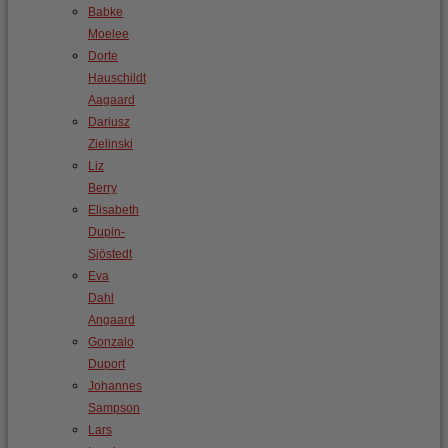
Babke
Moelee
Dorte
Hauschildt
Aagaard
Dariusz
Zielinski
Liz
Berry
Elisabeth
Dupin-
Sjöstedt
Eva
Dahl
Angaard
Gonzalo
Duport
Johannes
Sampson
Lars