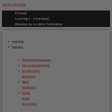
Gå til indholdet
Fri fragt
Levering 1 - 3 hverdage
Betaling via en sikker forbindelse
FORSIDE
BRONZE
Kærlighedsskulpturer
Menneskeskikkelser
Nonfigurative
skulpturer
Store
skulpturer
Etnisk
kunst
produceret
i