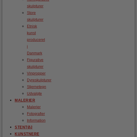
skulpturer
Store
skulpturer
Etnisk
kunst
produceret
i
Danmark
Figurative
skulpturer
Vinpropper
Dyreskulpturer
Stjernetegn
Udvalgte
MALERIER
Malerier
Fotografier
Information
STENTØJ
KUNSTNERE