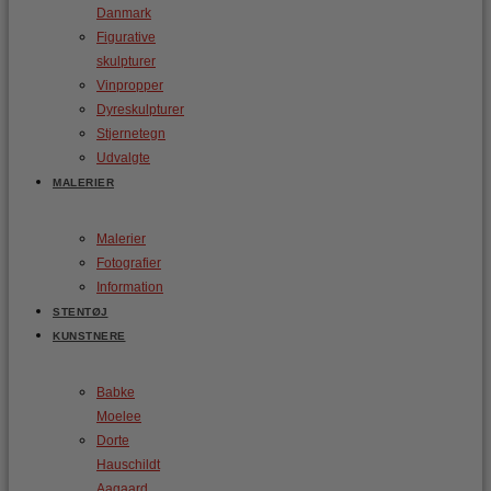
Danmark
Figurative
skulpturer
Vinpropper
Dyreskulpturer
Stjernetegn
Udvalgte
MALERIER
Malerier
Fotografier
Information
STENTØJ
KUNSTNERE
Babke
Moelee
Dorte
Hauschildt
Aagaard