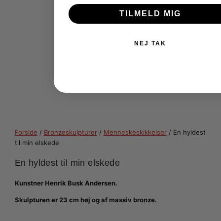
TILMELD MIG
NEJ TAK
Forside
/
Bronzeskulpturer
/
Menneskeskikkelser
/ En hyldest
til min elskede
En hyldest til min elskede
Kunstner Henrik Busk Andersen.
Skulpturen er 23 cm høj og af massiv bronze.