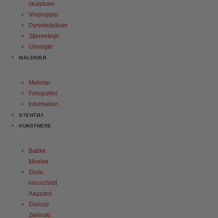
skulpturer
Vinpropper
Dyreskulpturer
Stjernetegn
Udvalgte
MALERIER
Malerier
Fotografier
Information
STENTØJ
KUNSTNERE
Babke
Moelee
Dorte
Hauschildt
Aagaard
Dariusz
Zielinski