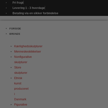
Gå
Kontrabas
Fri fragt
til
-
Levering 1 - 3 hverdage
indholdet
Unika
Betaling via en sikker forbindelse
-
kun
et
FORSIDE
eksemplar
BRONZE
antal
Kærlighedsskulpturer
Menneskeskikkelser
Nonfigurative
skulpturer
Store
skulpturer
Etnisk
kunst
produceret
i
Danmark
Figurative