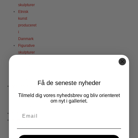
skulpturer
Etnisk
kunst
produceret
i
Danmark
Figurative
skulpturer
Vinpropper
Dyreskulpturer
Stjernetegn
Udvalgte
Få de seneste nyheder
MALERIER
Malerier
Tilmeld dig vores nyhedsbrev og bliv orienteret
Fotografier
om nyt i galleriet.
Information
STENTØJ
KUNSTNERE
Babke
Moelee