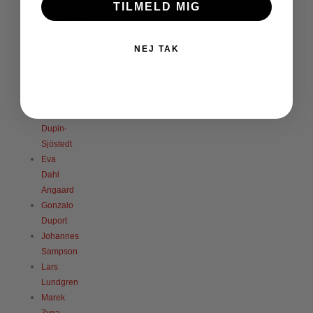
Dorte
TILMELD MIG
Hauschildt
Aagaard
NEJ TAK
Dariusz
Zielinski
Liz
Berry
Elisabeth
Dupin-
Sjöstedt
Eva
Dahl
Angaard
Gonzalo
Duport
Johannes
Sampson
Lars
Lundgren
Marek
Zyga