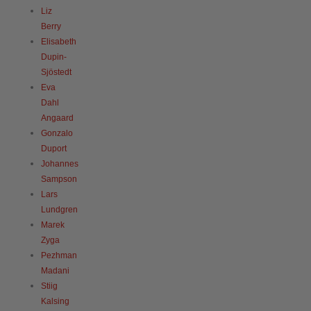
Liz
Berry
Elisabeth
Dupin-
Sjöstedt
Eva
Dahl
Angaard
Gonzalo
Duport
Johannes
Sampson
Lars
Lundgren
Marek
Zyga
Pezhman
Madani
Stiig
Kalsing