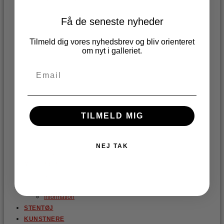
skulpturer
Få de seneste nyheder
Store
skulpturer
Tilmeld dig vores nyhedsbrev og bliv orienteret
Etnisk
om nyt i galleriet.
kunst
produceret
i
Danmark
Figurative
skulpturer
TILMELD MIG
Vinpropper
Dyreskulpturer
Stjernetegn
NEJ TAK
Udvalgte
MALERIER
Malerier
Fotografier
Information
STENTØJ
KUNSTNERE