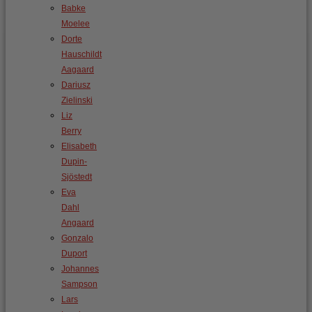
Babke
Moelee
Dorte
Hauschildt
Aagaard
Dariusz
Zielinski
Liz
Berry
Elisabeth
Dupin-
Sjöstedt
Eva
Dahl
Angaard
Gonzalo
Duport
Johannes
Sampson
Lars