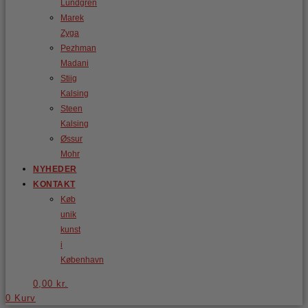
Lundgren
Marek
Zyga
Pezhman
Madani
Stiig
Kalsing
Steen
Kalsing
Øssur
Mohr
NYHEDER
KONTAKT
Køb
unik
kunst
i
København
0,00
kr.
0
Kurv