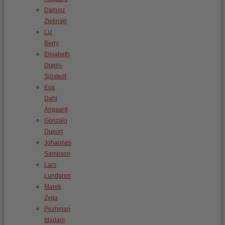
Dariusz
Zielinski
Liz
Berry
Elisabeth
Dupin-
Sjöstedt
Eva
Dahl
Angaard
Gonzalo
Duport
Johannes
Sampson
Lars
Lundgren
Marek
Zyga
Pezhman
Madani