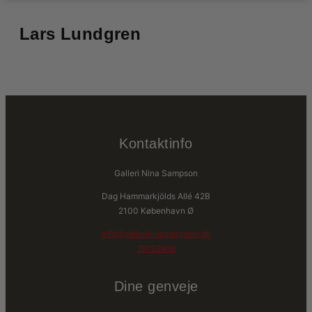
Lars Lundgren
Kontaktinfo
Galleri Nina Sampson
Dag Hammarkjölds Allé 42B
2100 København Ø
info@gallerininasampson.dk
28122859
Dine genveje