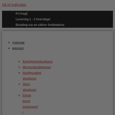
Gå til indholdet
Fri fragt
Levering 1 - 3 hverdage
Betaling via en sikker forbindelse
FORSIDE
BRONZE
Kærlighedsskulpturer
Menneskeskikkelser
Nonfigurative
skulpturer
Store
skulpturer
Etnisk
kunst
produceret
i