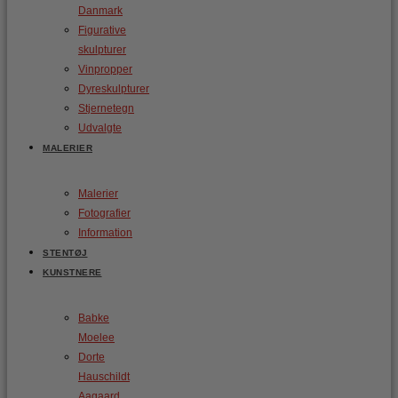
Danmark
Figurative
skulpturer
Vinpropper
Dyreskulpturer
Stjernetegn
Udvalgte
MALERIER
Malerier
Fotografier
Information
STENTØJ
KUNSTNERE
Babke
Moelee
Dorte
Hauschildt
Aagaard