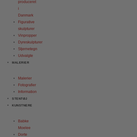
produceret
i
Danmark
Figurative
skulpturer
Vinpropper
Dyreskulpturer
Stjernetegn
Udvalgte
MALERIER
Malerier
Fotografier
Information
STENTØJ
KUNSTNERE
Babke
Moelee
Dorte