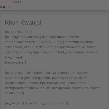
0,00
kr.
0
Kurv
Khun Kwanjai
[av_one_half first]
[av_image src=’https://gallerininasampson.dk/wp-
content/uploads/2015/04/PICT0037.jpg’ attachment=’1005′
attachment_size=’full’ align=’center’ animation=’no-animation’
link=” target=” styling=” caption=” font_size=” appearance=”]
[/av_image]
[/av_one_half]
[av_one_half min_height=” vertical_alignment=” space=”
custom_margin=” margin=’0px’ padding=’0px’ border=”
border_color=” radius=’0px’ background_color=” src=”
background_position=’top left’ background_repeat=’no-repeat’
animation=”]
[av_textblock size=” font_color=” color=”]