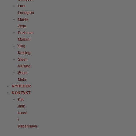
Lars
Lundgren
Marek
Zyga
Pezhman
Madani
Stiig
Kalsing
Steen
Kalsing
Øssur
Mohr
NYHEDER
KONTAKT
Køb
unik
kunst
i
København