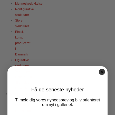
Menneskeskikkelser
Nonfigurative
skulpturer
Store
skulpturer
Etnisk
kunst
produceret
i
Danmark
Figurative
skulpturer
Vinpropper
Dyreskulpturer
Stjernetegn
Udvalgte
Få de seneste nyheder
MALERIER
Malerier
Tilmeld dig vores nyhedsbrev og bliv orienteret
om nyt i galleriet.
Fotografier
Information