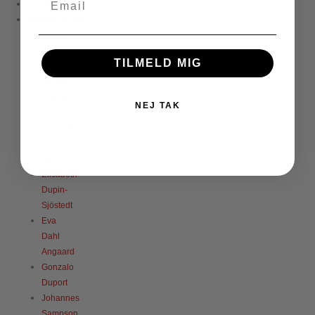
STENTØJ
KUNSTNERE
Babke
Moelee
TILMELD MIG
Dorte
Hauschildt
Aagaard
NEJ TAK
Dariusz
Zielinski
Liz
Berry
Elisabeth
Dupin-
Sjöstedt
Eva
Dahl
Angaard
Gonzalo
Duport
Johannes
Sampson