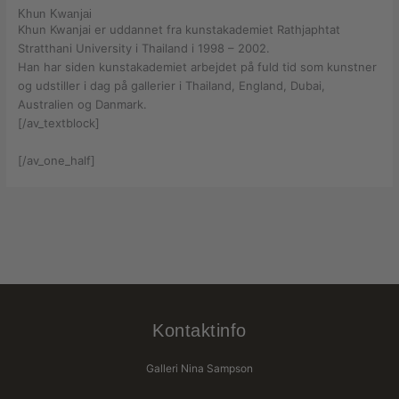
Khun Kwanjai
Khun Kwanjai er uddannet fra kunstakademiet Rathjaphtat
Stratthani University i Thailand i 1998 – 2002.
Han har siden kunstakademiet arbejdet på fuld tid som kunstner
og udstiller i dag på gallerier i Thailand, England, Dubai,
Australien og Danmark.
[/av_textblock]
[/av_one_half]
Kontaktinfo
Galleri Nina Sampson