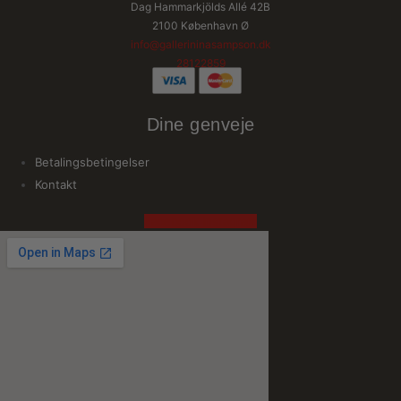
Dag Hammarkjölds Allé 42B
2100 København Ø
info@gallerininasampson.dk
28122859
Dine genveje
Betalingsbetingelser
Kontakt
Facebook
Instagram