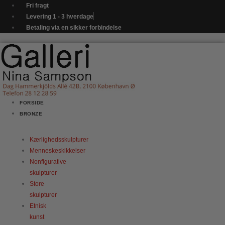
Gå
Fri fragt
til
Levering 1 - 3 hverdage
indholdet
Betaling via en sikker forbindelse
FORSIDE
BRONZE
Kærlighedsskulpturer
Menneskeskikkelser
Nonfigurative
skulpturer
Store
skulpturer
Etnisk
kunst