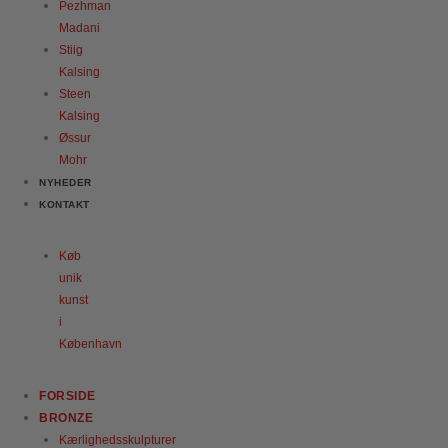
Pezhman
Madani
Stiig
Kalsing
Steen
Kalsing
Øssur
Mohr
NYHEDER
KONTAKT
Køb
unik
kunst
i
København
FORSIDE
BRONZE
Kærlighedsskulpturer